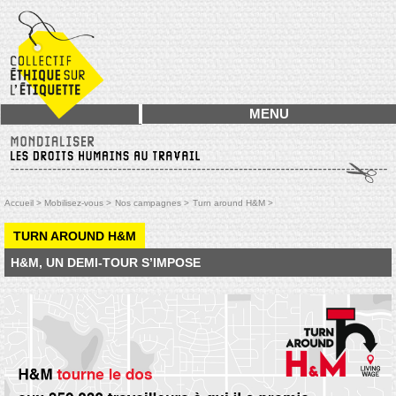
MENU
Accueil >
Mobilisez-vous >
Nos campagnes >
Turn around H&M >
TURN AROUND H&M
H&M, UN DEMI-TOUR S’IMPOSE