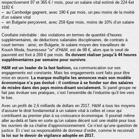
respectivement 97 et 365 € / mois, pour un salaire vital estimé de 224 €et
1182 €
–
au Cambodge gagnent, avec 190 € par mois, un peu moins de la moitié
d’un salaire vital
–
en Bulgarie perçoivent, avec 259 €par mois, moins de 10% d’un salaire
vital.
Corollaire inévitable : des violations en termes de quantité d’heures
supplémentaires, de déductions salariales disciplinaires, de contrats à
court termes : ainsi, en Bulgarie, le salaire moyen des travailleurs de
Koush Moda, fournisseur "or" d’H&M, est de 98 €, alors que le seuil de
pauvreté est fixé à 269 € par mois.
Ils doivent réaliser jusqu’à 44 heures
supplémentaires par semaine pour survivre
.
H&M est un leader de la fast fashion,
sa communication sur ses
engagements est constante. Mais les engagements sont faits pour être
mise en œuvre.
La marque multiplie les annonces mais son modèle
économique n’a pas évolué : il continue à se fonder sur des salaires
de misère dans des pays moins-disant socialement.
Si pareil groupe ne
fait pas évoluer ses pratiques, c’est l’ensemble de l’industrie qu’il tire vers
le bas.
Avec un profit de 2,6 milliards de dollars en 2017, H&M a tous les moyens
d’assurer le droit fondamental à un salaire vital à celles et ceux qui
contribuent au premier plan à sa croissance économique. Il pourrait même
aller au-delà et faire en sorte qu’un salaire décent soit une réalité pour tous
les ouvriers de sa chaîne d’approvisionnement. Ce n’est qu’une question de
justice. Et c’est sa responsabilité de donneur d’ordre, comme le reconnaît
la loi sur le devoir de vigilance adoptée en 2017.