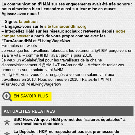
La communication d’H&M sur ses engagements avait été très sonore :
nous aimerions bien l’entendre aussi sur leur mise en œuvre.
Agissez avec nous !
–
Signez
la pétition
–
Engagez-vous sur le
site turnaroundhm.org
–
Interpellez H&M sur les réseaux sociaux : retweetez depuis
notre
compte tweeter
à partir de votre propre compte avec les
#TurnAroundHM et #LivingWageNow
Exemples de tweets :
Je veux que les travailleurs fabriquant les vêtements @H&M perçoivent un
salaire vital – comme #HM l’avait promis pour 2018.
Je veux un #SalaireVital pour les travailleurs de la chaîne
d’approvisionnement d’@HM ! #TurnAroundHM – Arrêtez de renier vos
promesses sur le salaire vital !#HM
Hé, @HM, vous vous étiez engagés à verser un salaire vital aux
travailleurs en 2018. Nous sommes en 2018 ! Faites-le ! #HM !
#TurnAroundHM #LivingWageNow
ACTUALITÉS RELATIVES
BBC News Afrique : H&M promet des "salaires équitables" à
ses travailleurs éthiopiens
La Dépêche : H&M ne respecterait pas ses promesses de