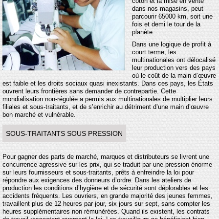
coton et la mise en vente
dans nos magasins, peut
parcourir 65000 km, soit une
fois et demi le tour de la
planète.
Dans une logique de profit à
court terme, les
multinationales ont délocalisé
leur production vers des pays
où le coût de la main d’œuvre
est faible et les droits sociaux quasi inexistants. Dans ces pays, les États
ouvrent leurs frontières sans demander de contrepartie. Cette
mondialisation non-régulée a permis aux multinationales de multiplier leurs
filiales et sous-traitants, et de s’enrichir au détriment d’une main d’œuvre
bon marché et vulnérable.
SOUS-TRAITANTS SOUS PRESSION
Pour gagner des parts de marché, marques et distributeurs se livrent une
concurrence agressive sur les prix, qui se traduit par une pression énorme
sur leurs fournisseurs et sous-traitants, prêts à enfreindre la loi pour
répondre aux exigences des donneurs d’ordre. Dans les ateliers de
production les conditions d’hygiène et de sécurité sont déplorables et les
accidents fréquents. Les ouvriers, en grande majorité des jeunes femmes,
travaillent plus de 12 heures par jour, six jours sur sept, sans compter les
heures supplémentaires non rémunérées. Quand ils existent, les contrats