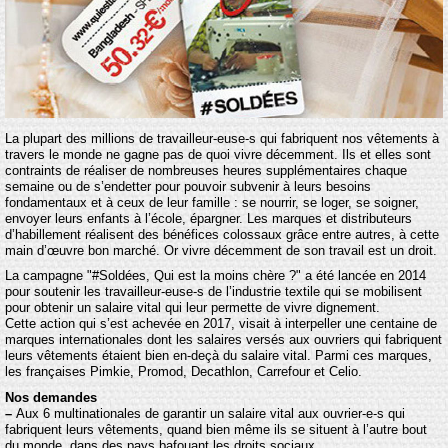
La plupart des millions de travailleur-euse-s qui fabriquent nos vêtements à
travers le monde ne gagne pas de quoi vivre décemment. Ils et elles sont
contraints de réaliser de nombreuses heures supplémentaires chaque
semaine ou de s’endetter pour pouvoir subvenir à leurs besoins
fondamentaux et à ceux de leur famille : se nourrir, se loger, se soigner,
envoyer leurs enfants à l’école, épargner. Les marques et distributeurs
d’habillement réalisent des bénéfices colossaux grâce entre autres, à cette
main d’œuvre bon marché. Or vivre décemment de son travail est un droit.
La campagne "#Soldées, Qui est la moins chère ?" a été lancée en 2014
pour soutenir les travailleur-euse-s de l’industrie textile qui se mobilisent
pour obtenir un salaire vital qui leur permette de vivre dignement.
Cette action qui s’est achevée en 2017, visait à interpeller une centaine de
marques internationales dont les salaires versés aux ouvriers qui fabriquent
leurs vêtements étaient bien en-deçà du salaire vital. Parmi ces marques,
les françaises Pimkie, Promod, Decathlon, Carrefour et Celio.
Nos demandes
–
Aux 6 multinationales de garantir un salaire vital aux ouvrier-e-s qui
fabriquent leurs vêtements, quand bien même ils se situent à l’autre bout
du monde, dans des pays bafouant les droits sociaux.