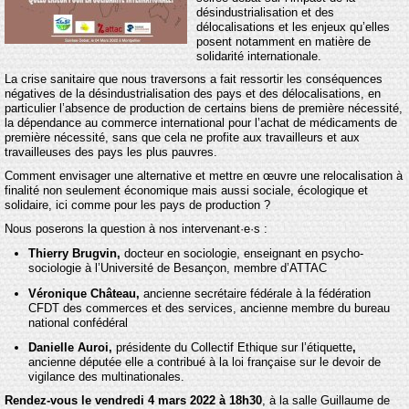
désindustrialisation et des
délocalisations et les enjeux qu’elles
posent notamment en matière de
solidarité internationale.
La crise sanitaire que nous traversons a fait ressortir les conséquences
négatives de la désindustrialisation des pays et des délocalisations, en
particulier l’absence de production de certains biens de première nécessité,
la dépendance au commerce international pour l’achat de médicaments de
première nécessité, sans que cela ne profite aux travailleurs et aux
travailleuses des pays les plus pauvres.
Comment envisager une alternative et mettre en œuvre une relocalisation à
finalité non seulement économique mais aussi sociale, écologique et
solidaire, ici comme pour les pays de production ?
Nous poserons la question à nos intervenant·e·s :
Thierry Brugvin,
docteur en sociologie, enseignant en psycho-
sociologie à l’Université de Besançon, membre d’ATTAC
Véronique Château,
ancienne secrétaire fédérale à la fédération
CFDT des commerces et des services, ancienne membre du bureau
national confédéral
Danielle Auroi,
présidente du Collectif Ethique sur l’étiquette
,
ancienne députée elle a contribué à la loi française sur le devoir de
vigilance des multinationales.
Rendez-vous le vendredi 4 mars 2022 à 18h30
, à la salle Guillaume de