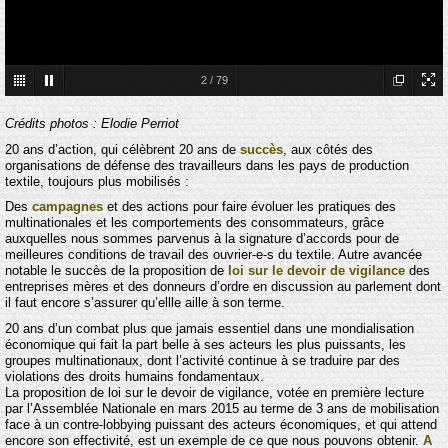
2
/
79
Crédits photos : Elodie Perriot
20 ans d’action, qui célèbrent 20 ans de
succès
, aux côtés des
organisations de défense des travailleurs dans les pays de production
textile, toujours plus mobilisés :
Des
campagnes
et des actions pour faire évoluer les pratiques des
multinationales et les comportements des consommateurs, grâce
auxquelles nous sommes parvenus à la signature d’accords pour de
meilleures conditions de travail des ouvrier-e-s du textile. Autre avancée
notable le succès de la proposition de
loi sur le devoir de vigilance
des
entreprises mères et des donneurs d’ordre en discussion au parlement dont
il faut encore s’assurer qu’ellle aille à son terme.
20 ans d’un combat plus que jamais essentiel dans une mondialisation
économique qui fait la part belle à ses acteurs les plus puissants, les
groupes multinationaux, dont l’activité continue à se traduire par des
violations des droits humains fondamentaux.
La proposition de loi sur le devoir de vigilance, votée en première lecture
par l’Assemblée Nationale en mars 2015 au terme de 3 ans de mobilisation
face à un contre-lobbying puissant des acteurs économiques, et qui attend
encore son effectivité, est un exemple de ce que nous pouvons obtenir.
A